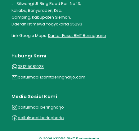
Jl. Siliwangi Jl. Ring Road Bar. No.13,
Kaliabu, Banyuraden, Kec.
Gamping, Kabupaten Sleman,
Daerah Istimewa Yogyakarta 55293
Link Google Maps:
Kantor Pusat BMT Beringharjo
Hubungi Kami
081215081028
baitulmaal@bmtberingharjo.com
Media Sosial Kami
baitulmaal.beringharjo
baitulmaal.beringharjo
© 2026 KSPPS BMT Beringharjo.