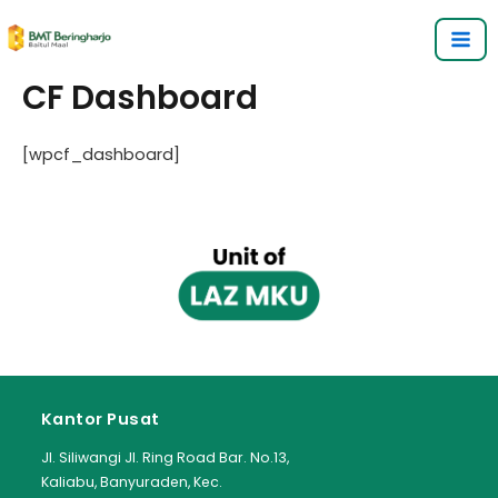
Lewati
Ma
ke
Me
konten
CF Dashboard
[wpcf_dashboard]
Kantor Pusat
Jl. Siliwangi Jl. Ring Road Bar. No.13,
Kaliabu, Banyuraden, Kec.