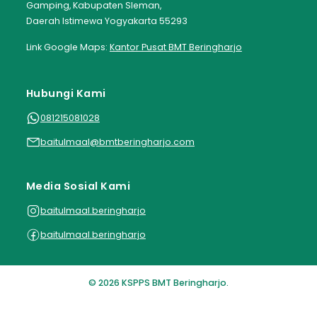
Gamping, Kabupaten Sleman,
Daerah Istimewa Yogyakarta 55293
Link Google Maps:
Kantor Pusat BMT Beringharjo
Hubungi Kami
081215081028
baitulmaal@bmtberingharjo.com
Media Sosial Kami
baitulmaal.beringharjo
baitulmaal.beringharjo
© 2026 KSPPS BMT Beringharjo.